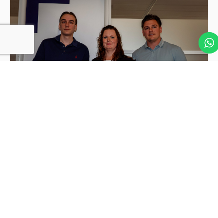
B&R Finance is een professioneel boekhoudkantoor,
opgericht in 2020 en gevestigd in Spijkenisse. Wij