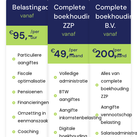
Belastingadviezen
Complete
Complete
vanaf
boekhouding
boekhoudin
ZZP
B.V.
€
/per
95,-
vanaf
vanaf
uur
€
/per
€
/per
49,-
200,-
Particuliere
maand
maand
aangiftes
Fiscale
Volledige
Alles van
optimalisatie
administratie
complete
boekhouding
Pensioenen
BTW
ZZP
aangiftes
Financieringen
Aangifte
Aangifte
Omzetting in
vennootschap
inkomstenbelasting
eenmanszaak
belasting
Digitale
Coaching
Salarisadministra
boekhouding