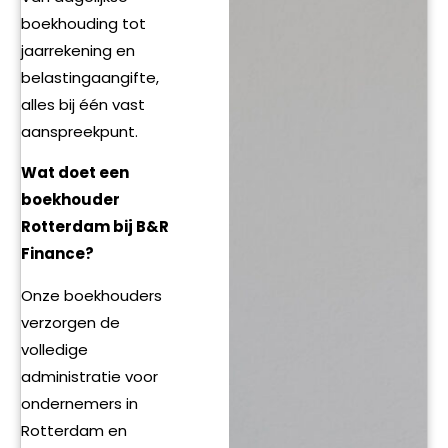
boekhouding tot
jaarrekening en
belastingaangifte,
alles bij één vast
aanspreekpunt.
Wat doet een
boekhouder
Rotterdam bij B&R
Finance?
Onze boekhouders
verzorgen de
volledige
administratie voor
ondernemers in
Rotterdam en